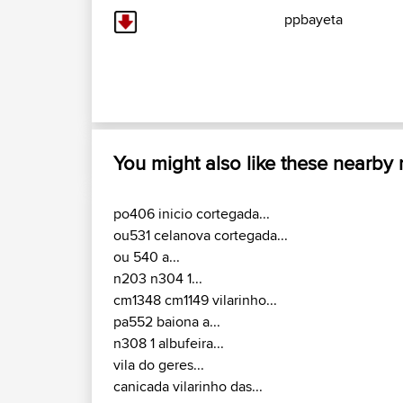
ppbayeta
You might also like these nearby
po406 inicio cortegada...
ou531 celanova cortegada...
ou 540 a...
n203 n304 1...
cm1348 cm1149 vilarinho...
pa552 baiona a...
n308 1 albufeira...
vila do geres...
canicada vilarinho das...