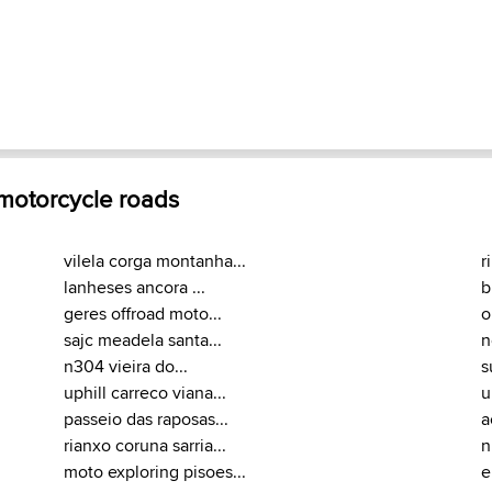
 motorcycle roads
vilela corga montanha...
r
lanheses ancora ...
b
geres offroad moto...
o
sajc meadela santa...
n
n304 vieira do...
s
uphill carreco viana...
u
passeio das raposas...
a
rianxo coruna sarria...
n
moto exploring pisoes...
e