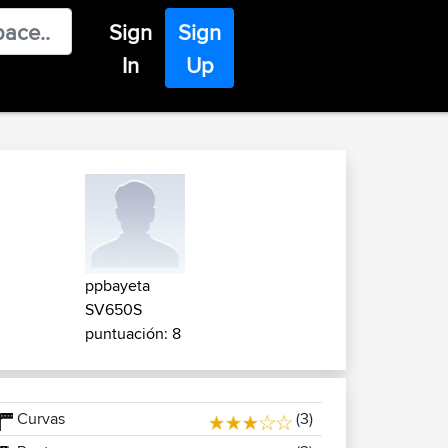
Sign
Sign
In
Up
ppbayeta
SV650S
puntuación: 8
Curvas
(3)