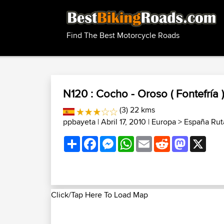
Find The Best Motorcycle Roads
N120 : Cocho - Oroso ( Fontefría )
(3) 22 kms
ppbayeta
| Abril 17, 2010 |
Europa
>
España Rut
Share
Facebook
Messenger
WhatsApp
Email
Reddit
Mastodon
X
Click/Tap Here To Load Map