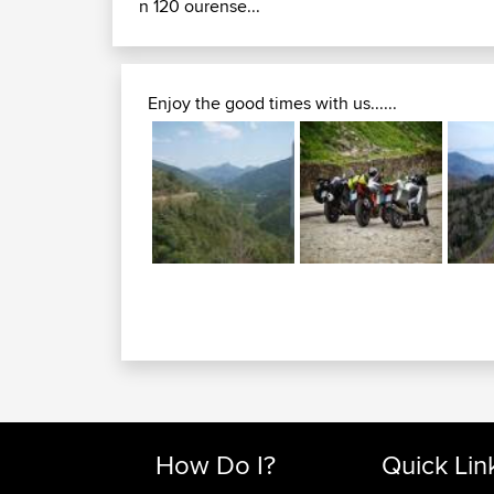
n 120 ourense...
Enjoy the good times with us......
How Do I?
Quick Lin