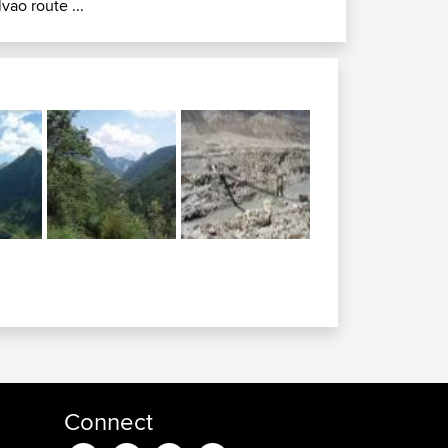
lvao route ...
Connect