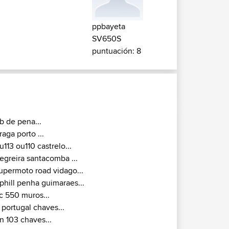
ppbayeta
SV650S
puntuación: 8
ib de pena...
raga porto ...
u113 ou110 castrelo...
egreira santacomba ...
upermoto road vidago...
phill penha guimaraes...
c 550 muros...
 portugal chaves...
n 103 chaves...