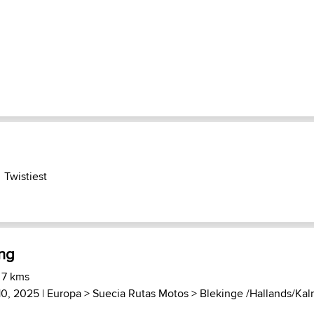
Twistiest
ing
 7 kms
10, 2025 |
Europa
>
Suecia Rutas Motos
>
Blekinge /Hallands/Kalm