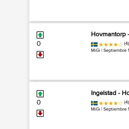
Hovmantorp -
0
(4)
MiGi
| Septiembre 
Ingelstad - 
0
(4)
MiGi
| Septiembre 