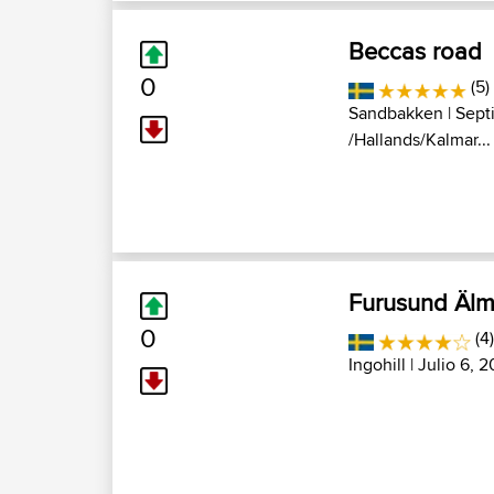
Beccas road
0
(5)
Sandbakken
| Sept
/Hallands/Kalmar...
Furusund Älm
0
(4
Ingohill
| Julio 6, 