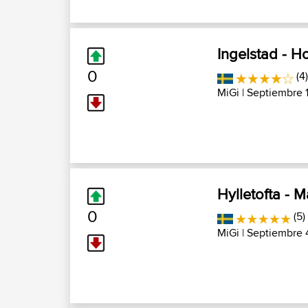
Ingelstad - 
0
(4)
MiGi
| Septiembre 
Hylletofta - 
0
(5)
MiGi
| Septiembre 