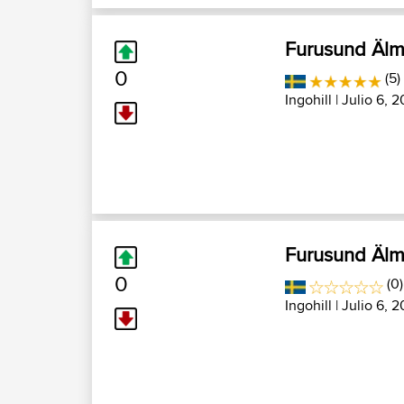
Furusund Älm
0
(5)
Ingohill
| Julio 6, 
Furusund Älm
0
(0
Ingohill
| Julio 6, 