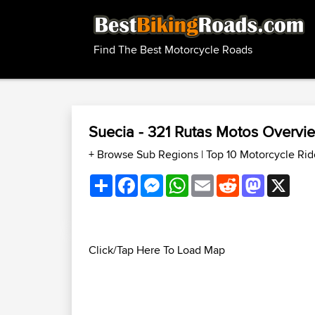
Find The Best Motorcycle Roads
Suecia - 321 Rutas Motos Overv
+ Browse Sub Regions
|
Top 10 Motorcycle Rid
Share
Facebook
Messenger
WhatsApp
Email
Reddit
Mastodon
X
Click/Tap Here To Load Map