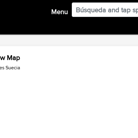
Menu
iew Map
es Suecia