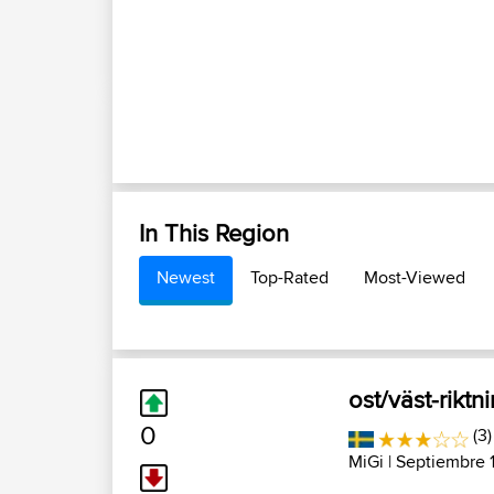
In This Region
Newest
Top-Rated
Most-Viewed
ost/väst-riktn
0
(3)
MiGi
| Septiembre 