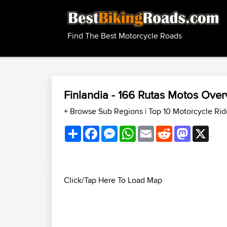
Find The Best Motorcycle Roads
Finlandia - 166 Rutas Motos Ove
+ Browse Sub Regions
|
Top 10 Motorcycle Rid
Share
Facebook
Messenger
WhatsApp
Email
Reddit
Mastodon
X
Click/Tap Here To Load Map