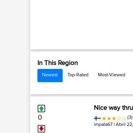
In This Region
Newest
Top-Rated
Most-Viewed
Nice way thru
0
(3)
impala67
| Abril 22