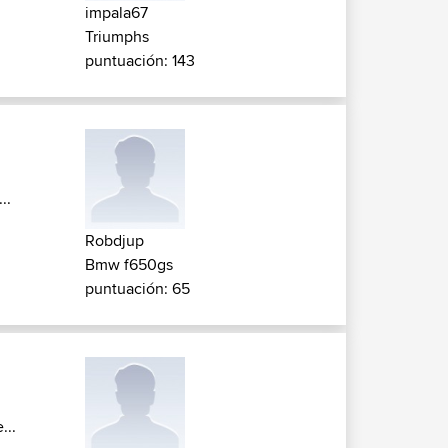
impala67
Triumphs
puntuación: 143
..
Robdjup
Bmw f650gs
puntuación: 65
...