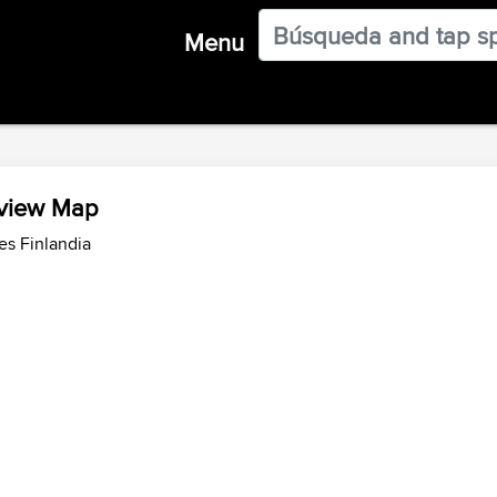
Menu
rview Map
es Finlandia