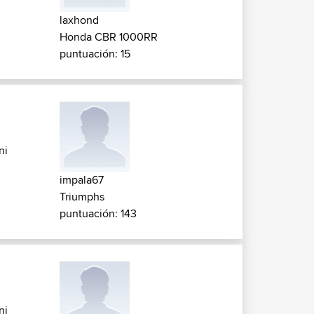
laxhond
Honda CBR 1000RR
puntuación: 15
ni
impala67
Triumphs
puntuación: 143
ni