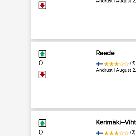
Andrust
| August 2
Reede
0
(3)
Andrust
| August 2
Kerimäki–Vihta
0
(3