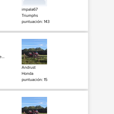
impala67
Triumphs
puntuación: 143
...
Andrust
Honda
puntuación: 15