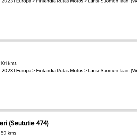
, 2023 |
Europa
>
Finlandia Rutas Motos
>
Länsi-Suomen lääni (We
 101 kms
, 2023 |
Europa
>
Finlandia Rutas Motos
>
Länsi-Suomen lääni (We
ri (Seututie 474)
) 50 kms