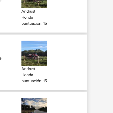
...
Andrust
Honda
puntuación: 15
...
Andrust
Honda
puntuación: 15