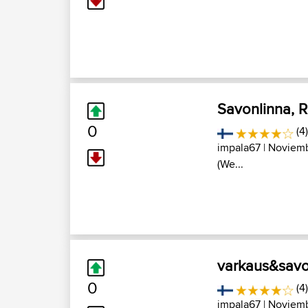
Savonlinna, 
0
(4
impala67
| Noviemb
(We...
varkaus&savo
0
(4
impala67
| Noviemb