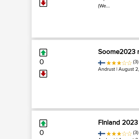
(We...
Soome2023 r
0
(3
Andrust
| August 2
FInland 2023
0
(3