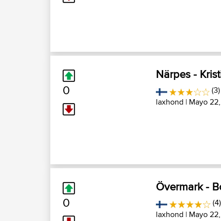
Närpes - Kris
0
(3)
laxhond
| Mayo 22,
Övermark - B
0
(4
laxhond
| Mayo 22,