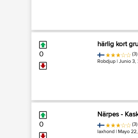
härlig kort g
0
(3)
Robdjup
| Junio 3,
Närpes - Kas
0
(3)
laxhond
| Mayo 22,