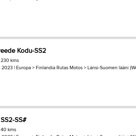
eede Kodu-SS2
) 230 kms
, 2023 |
Europa
>
Finlandia Rutas Motos
>
Länsi-Suomen lääni (We
 SS2-SS#
) 40 kms