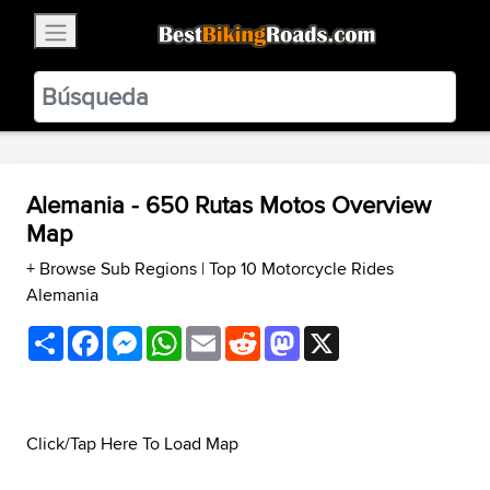
×
BestBikingRoads
Static Motion
3.99 - In Google Play
VIEW
Alemania - 650 Rutas Motos Overview
Map
+ Browse Sub Regions
|
Top 10 Motorcycle Rides
Alemania
Share
Facebook
Messenger
WhatsApp
Email
Reddit
Mastodon
X
Click/Tap Here To Load Map