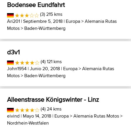
Bodensee Eundfahrt
(3) 215 kms
Äri201
| Septiembre 5, 2018 |
Europa
>
Alemania Rutas
Motos
>
Baden-Württemberg
d3v1
(4) 121 kms
John1954
| Junio 20, 2018 |
Europa
>
Alemania Rutas
Motos
>
Baden-Württemberg
Alleenstrasse Königswinter - Linz
(4) 24 kms
eivind
| Mayo 14, 2018 |
Europa
>
Alemania Rutas Motos
>
Nordrhein-Westfalen