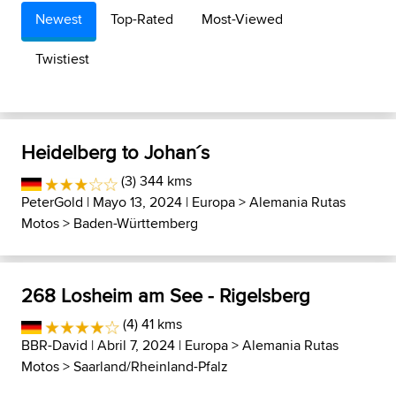
Newest
Top-Rated
Most-Viewed
Twistiest
Heidelberg to Johan´s
(3) 344 kms
PeterGold
| Mayo 13, 2024 |
Europa
>
Alemania Rutas
Motos
>
Baden-Württemberg
268 Losheim am See - Rigelsberg
(4) 41 kms
BBR-David
| Abril 7, 2024 |
Europa
>
Alemania Rutas
Motos
>
Saarland/Rheinland-Pfalz