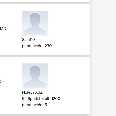
MD -
Samf10
puntuación: 230
 -
Holeysocks
92 Sportster xlh 1200
puntuación: 5