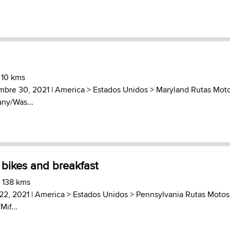
 10 kms
mbre 30, 2021 |
America
>
Estados Unidos
>
Maryland Rutas Mot
any/Was...
e bikes and breakfast
) 138 kms
22, 2021 |
America
>
Estados Unidos
>
Pennsylvania Rutas Motos
Mif...