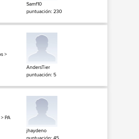
Samf10
puntuación: 230
os
>
AndersTier
puntuación: 5
>
PA
jhaydeno
puntuación: 45