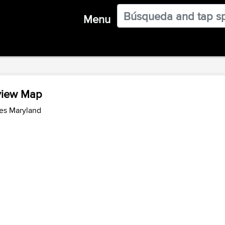
Menu
view Map
des Maryland