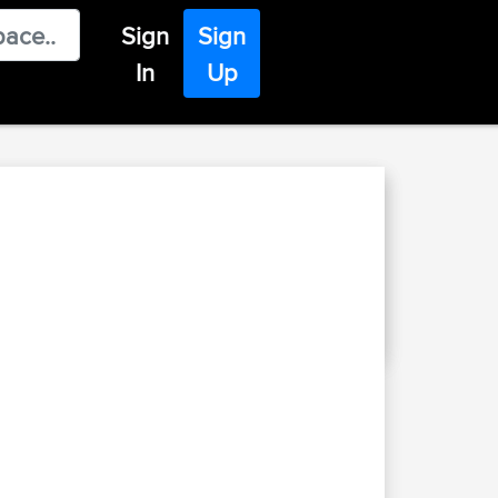
Sign
Sign
In
Up