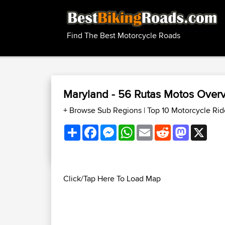
Find The Best Motorcycle Roads
Maryland - 56 Rutas Motos Over
+ Browse Sub Regions
|
Top 10 Motorcycle Ri
Share
Facebook
Messenger
WhatsApp
Email
Reddit
Mastodon
X
Click/Tap Here To Load Map