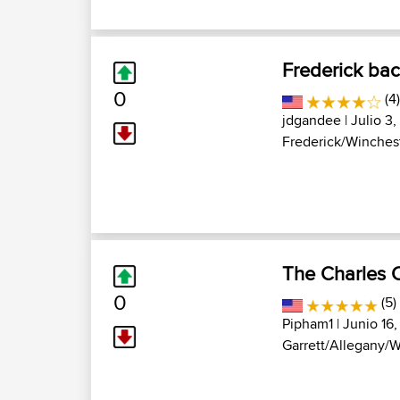
Frederick ba
0
(4
jdgandee
| Julio 3,
Frederick/Winchest
The Charles 
0
(5)
Pipham1
| Junio 16,
Garrett/Allegany/W