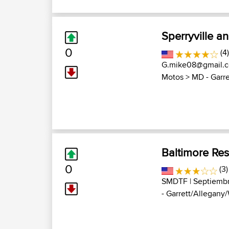
Sperryville a
0
(4
G.mike08@gmail.
Motos
>
MD - Garre
Baltimore Res
0
(3)
SMDTF
| Septiemb
- Garrett/Allegany/