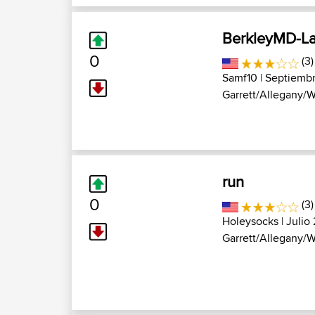
BerkleyMD-La
0
(3)
Samf10
| Septiembr
Garrett/Allegany/W
run
0
(3)
Holeysocks
| Julio
Garrett/Allegany/W