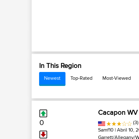
In This Region
Newest
Top-Rated
Most-Viewed
Cacapon WV
0
(3)
Samf10
| Abril 10, 
Garrett/Allegany/W