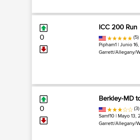
ICC 200 Run
0
(5)
Pipham1
| Junio 16,
Garrett/Allegany/W
Berkley-MD t
0
(3)
Samf10
| Mayo 13, 
Garrett/Allegany/W