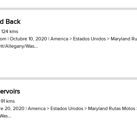
nd Back
) 124 kms
com
| Octubre 10, 2020 |
America
>
Estados Unidos
>
Maryland Ru
tt/Allegany/Was...
ervoirs
 91 kms
re 20, 2020 |
America
>
Estados Unidos
>
Maryland Rutas Motos
Was...