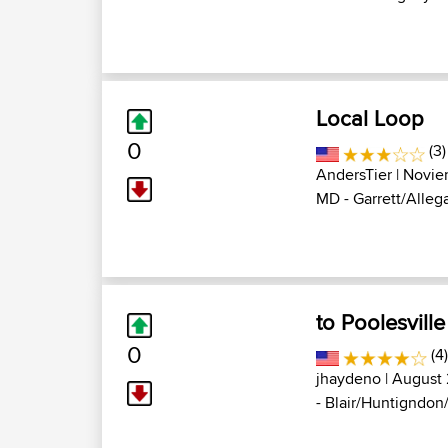
Local Loop
0
(3)
AndersTier
| Novie
MD - Garrett/Alleg
to Poolesvill
0
(4
jhaydeno
| August 
- Blair/Huntigndon/