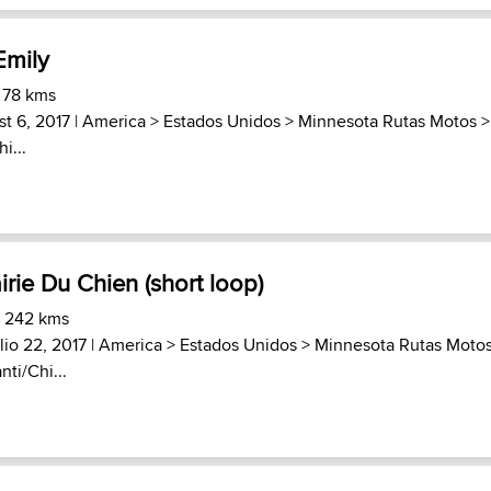
Emily
 78 kms
t 6, 2017 |
America
>
Estados Unidos
>
Minnesota Rutas Motos
i...
irie Du Chien (short loop)
) 242 kms
lio 22, 2017 |
America
>
Estados Unidos
>
Minnesota Rutas Moto
ti/Chi...