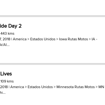
de Day 2
) 443 kms
7, 2018 |
America
>
Estados Unidos
>
Iowa Rutas Motos
>
IA -
/Al...
Lives
 109 kms
 2018 |
America
>
Estados Unidos
>
Minnesota Rutas Motos
>
MN 
i...