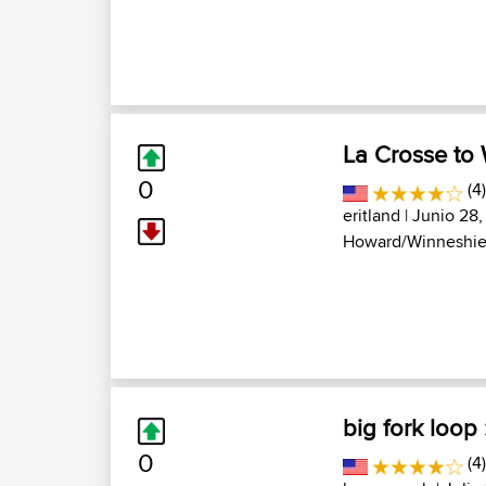
La Crosse to 
0
(4
eritland
| Junio 28,
Howard/Winneshiek
big fork loop
0
(4