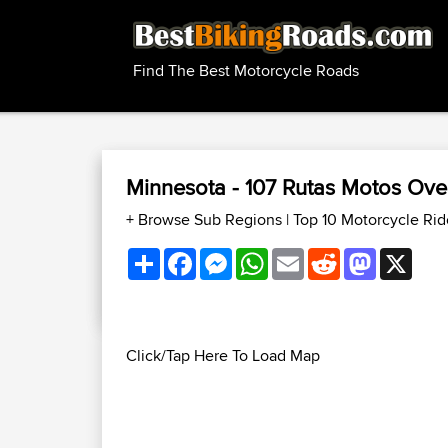
Find The Best Motorcycle Roads
Minnesota - 107 Rutas Motos Ov
+ Browse Sub Regions
|
Top 10 Motorcycle Ri
Share
Facebook
Messenger
WhatsApp
Email
Reddit
Mastodon
X
Click/Tap Here To Load Map