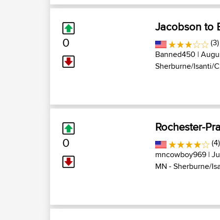
Jacobson to 
0
(3)
Banned450
| Augus
Sherburne/Isanti/Ch
Rochester-Pra
0
(4
mncowboy969
| Ju
MN - Sherburne/Isan