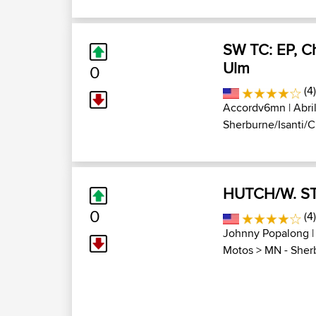
SW TC: EP, C
Ulm
0
(4
Accordv6mn
| Abril
Sherburne/Isanti/Ch
HUTCH/W. ST
0
(4
Johnny Popalong
|
Motos
>
MN - Sherb