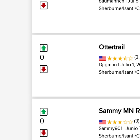
baumannch
| Julio
Sherburne/Isanti/Ch
Ottertrail
0
(3
Djigman
| Julio 1, 
Sherburne/Isanti/Ch
Sammy MN Ri
0
(3
Sammy901
| Junio 
Sherburne/Isanti/Ch