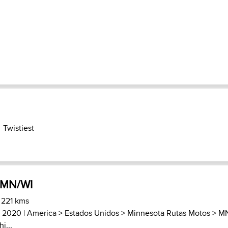
Twistiest
 MN/WI
 221 kms
, 2020 |
America
>
Estados Unidos
>
Minnesota Rutas Motos
>
MN
i...