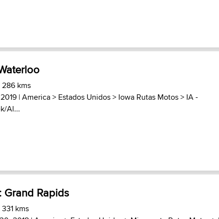
Waterloo
) 286 kms
 2019 |
America
>
Estados Unidos
>
Iowa Rutas Motos
>
IA -
/Al...
 : Grand Rapids
) 331 kms