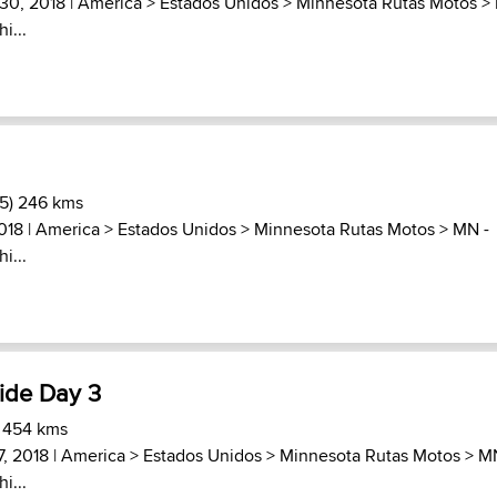
 30, 2018 |
America
>
Estados Unidos
>
Minnesota Rutas Motos
>
i...
.5) 246 kms
2018 |
America
>
Estados Unidos
>
Minnesota Rutas Motos
>
MN -
i...
de Day 3
) 454 kms
7, 2018 |
America
>
Estados Unidos
>
Minnesota Rutas Motos
>
MN
i...