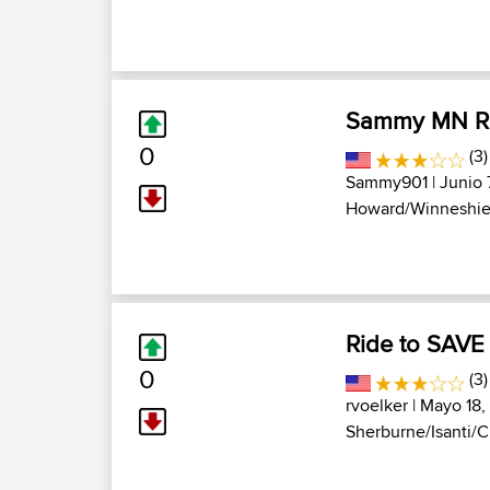
Sammy MN Ri
0
(3
Sammy901
| Junio 
Howard/Winneshiek
Ride to SAVE 
0
(3)
rvoelker
| Mayo 18,
Sherburne/Isanti/Ch