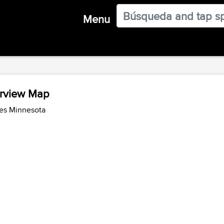
Menu
erview Map
des Minnesota