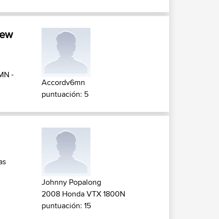
New
MN -
Accordv6mn
puntuación: 5
as
Johnny Popalong
2008 Honda VTX 1800N
puntuación: 15