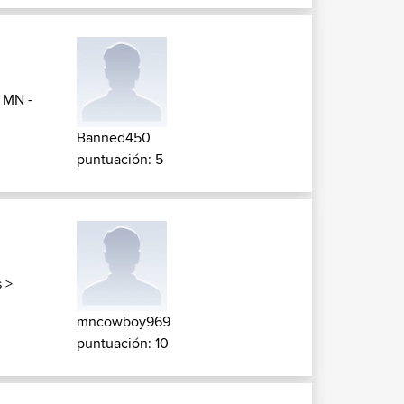
>
MN -
Banned450
puntuación: 5
s
>
mncowboy969
puntuación: 10