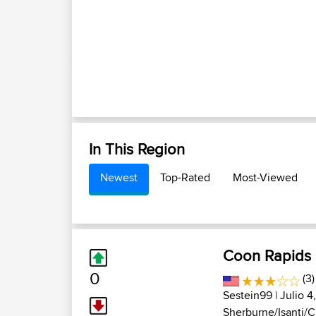
In This Region
Newest
Top-Rated
Most-Viewed
Coon Rapids
0
(3)
Sestein99
| Julio 4
Sherburne/Isanti/Ch